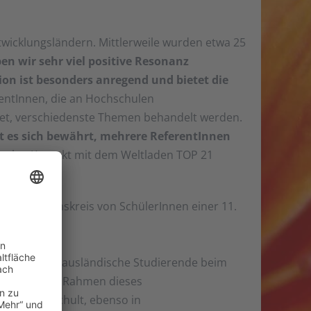
wicklungsländern. Mittlerweile wurden etwa 25
en wir sehr viel positive Resonanz
on ist besonders anregend und bietet die
entInnen, die an Hochschulen
itet, verschiedenste Themen behandelt werden.
at es sich bewährt, mehrere ReferentInnen
Schulen Kontakt mit dem Weltladen TOP 21
Diskussionskreis von SchülerInnen einer 11.
programm für ausländische Studierende beim
die Welt. Im Rahmen dieses
tisch geschult, ebenso in