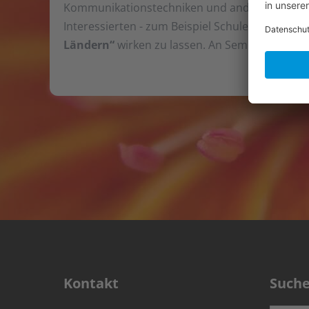
Kommunikationstechniken und anderen Bereich
Interessierten - zum Beispiel Schulen, kirchli
Ländern“
wirken zu lassen. An Seminaren der
Kontakt
Such