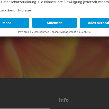
en. Sinn des Programms ist es, den Austausch zwischen d
che Einrichtungen oder Jugendgruppen - zu fördern und die 
„STUBE Nord“
ist immer wieder auch TOP 21 beteiligt.
e
Info