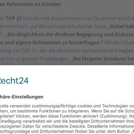
als Referenten an Schulen
cht
TOP 21
Schulen mit Studentinnen und Studenten aus Ent
en mehrfach, auf Wunsch von schulischer Seite.
„Dabei hab
21:
„Die Möglichkeit der direkten Begegnung und Diskussi
 und eigene Sichtweisen zu hinterfragen.“
Mit den Stud
ng mit TOP 21, der die Aktivitäten vorbereitet und begle
bis hin zu ganzen Projekttagen.
„Bei längerer Zeitdauer h
echslungsreicher“
, so Albert Röhl. Bei Interesse können 
. Juli 2017 am Ludwig-Meyn-Gymnasium Uetersen, mit einem 
akonischen Werk in Hamburg
 der Weltladen TOP 21 seit Jahren mit dem Studienbegleit
g
zusammen. Dieses Programm wird getragen von Brot für 
cklungsländern stammenden Studierenden entwicklungspoli