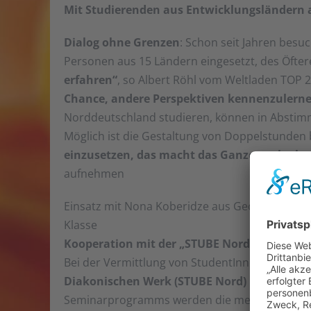
Mit Studierenden aus Entwicklungsländern 
Dialog ohne Grenzen
: Schon seit Jahren besu
Personen aus 15 Ländern eingesetzt, des Öfter
erfahren“
, so Albert Röhl vom Weltladen TOP 
Chance, andere Perspektiven kennenzulernen
Norddeutschland studieren, können in Abstimmu
Möglich ist die Gestaltung von Doppelstunden 
einzusetzen, das macht das Ganze noch abw
aufnehmen
Einsatz mit Nona Koberidze aus Georgien am 4
Klasse
Kooperation mit der „STUBE Nord“ beim Di
Bei der Vermittlung von StudentInnen arbeitet
Diakonischen Werk (STUBE Nord) in Hambur
Seminarprogramms werden die meist aus Entwi