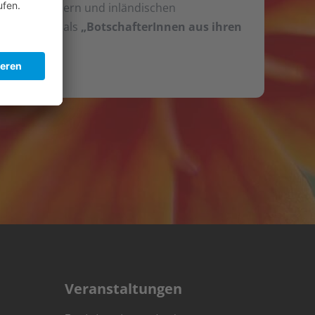
en Teilnehmern und inländischen
Studierenden als
„BotschafterInnen aus ihren
Veranstaltungen