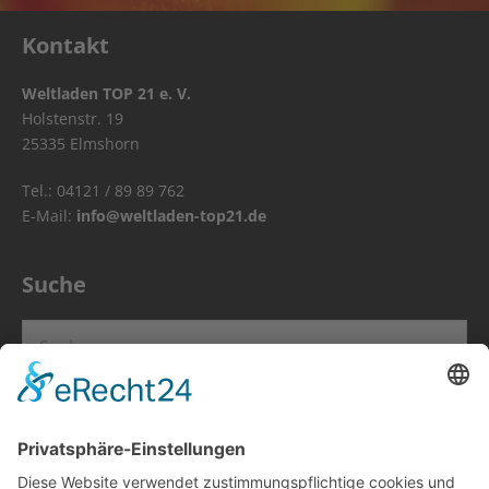
Kontakt
Weltladen TOP 21 e. V.
Holstenstr. 19
25335 Elmshorn
Tel.: 04121 / 89 89 762
E-Mail:
info@weltladen-top21.de
Suche
Suchen
nach:
Info
Impressum
Datenschutz