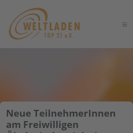
Zum
Inhalt
springen
Men
Scha
Neue TeilnehmerInnen
am Freiwilligen