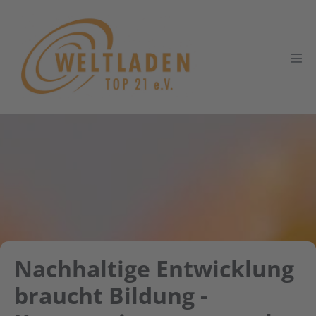
Zum
Inhalt
springen
Men
Scha
Nachhaltige Entwicklung
braucht Bildung -