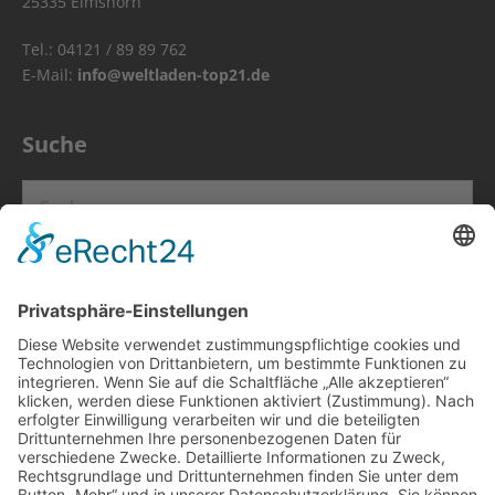
25335 Elmshorn
Tel.: 04121 / 89 89 762
E-Mail:
info@weltladen-top21.de
Suche
Suchen
nach:
Info
Impressum
Datenschutz
Kontakt
Bündnis Eine Welt SH e.V.
Weltladen TOP 21 Facebook