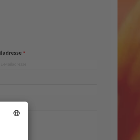
iladresse
*