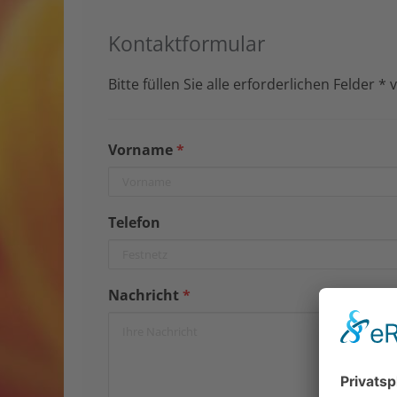
Kontaktformular
Bitte füllen Sie alle erforderlichen Felder *
Vorname
*
Telefon
Nachricht
*