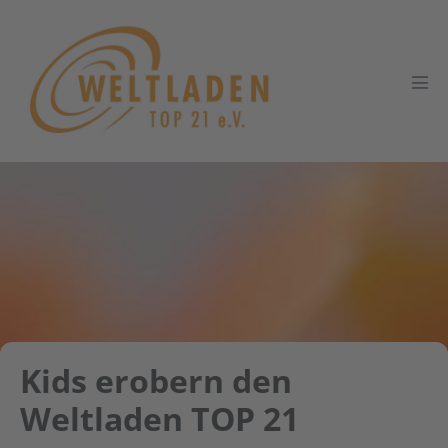
Zum
Inhalt
springen
Men
Scha
Kids erobern den
Weltladen TOP 21