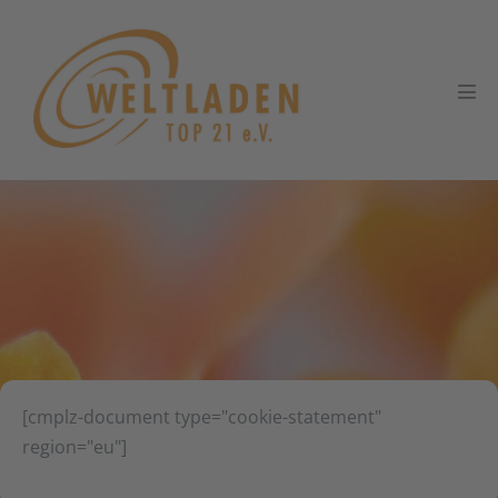
Zum
Inhalt
springen
Men
Scha
[cmplz-document type="cookie-statement"
region="eu"]