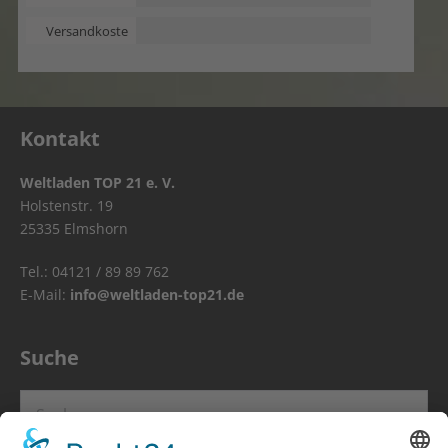
Versandkoste
n
Kontakt
Weltladen TOP 21 e. V.
Holstenstr. 19
25335 Elmshorn
Tel.: 04121 / 89 89 762
E-Mail:
info@weltladen-top21.de
Suche
Suchen
nach: